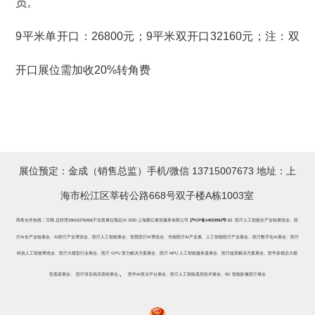
员。
9平米单开口：26800元；9平米双开口32160元；注：双
开口展位需加收20%转角费
展位预定：金成（销售总监）手机/微信 13715007673 地址：上
海市松江区莘砖公路668号双子楼A栋1003室
商务合作热线：万顺 总经理18616375066{不负责展位预定}© 2020 上海聚亿展览服务有限公司
沪ICP备14010562号-1
3
医疗人工智能全产业链展览会
、
医
疗
AI
全产业链展会
、
AI
医疗产业博览会
、
医疗人工智能展会
、
智慧医疗
AI
博览会
、
华南医疗
AI
产业展
、
人工智能医疗产业展会
、
医疗数字化
AI
展会
、
医疗
科技人工智能博览会
、
医疗大模型行业展会
、
医疗
GPU
算力解决方案展会
、
医疗
NPU
人工智能服务器展会
、
医疗超算解决方案展会
、
医学多模态大模
、
型底座展会
、
医疗语音病历系统展会
医学
AI算法平台展会
、
医疗人工智能底层技术展会
、
5G 智能影像医疗展会