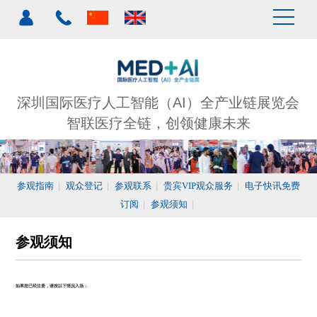
深圳国际医疗人工智能（AI）全产业链展览会
智联医疗全链，创领健康未来
参观指南
|
观众登记
|
参观联系
|
贵宾VIP观众服务
|
电子快讯免费
订阅
|
参观须知
|
参观须知
如果您已经注册，请按以下情况入场：