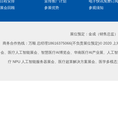
日程安排
宣传推广计划
电子快讯免费订
展会回顾
参展优势
参观须知
展位预定：金成（销售总监）手机
商务合作热线：万顺 总经理18616375066{不负责展位预定}© 202
会
、
医疗人工智能展会
、
智慧医疗
AI
博览会
、
华南医疗
AI
产业展
、
人工智
疗
NPU
人工智能服务器展会
、
医疗超算解决方案展会
、
医学多模态