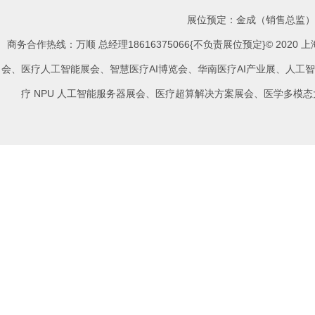
展位预定：金成（销售总监）手机
商务合作热线：万顺 总经理18616375066{不负责展位预定}© 202
会
、
医疗人工智能展会
、
智慧医疗
AI
博览会
、
华南医疗
AI
产业展
、
人工智
疗
NPU
人工智能服务器展会
、
医疗超算解决方案展会
、
医学多模态