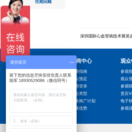
往期回顾
深圳国际心血管病技术展览会
关于展会
展商中心
观众
请您留言
展会介绍
参展指南
参观
留下您的信息尽快安排负责人联系
主办单位
展位预定
观众
陆军 18930529086（微信同号）
参展费用
展商登录
参观
参展范围
展位类型
贵宾V
日程安排
宣传推广计划
电子
展会回顾
参展优势
参观